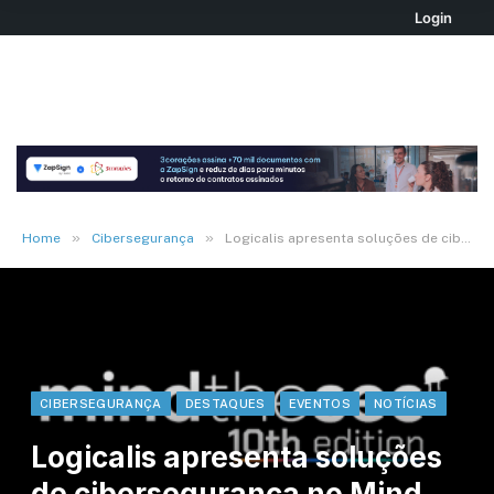
Login
»
»
Home
Cibersegurança
Logicalis apresenta soluções de cibersegurança no Mind The Sec 2024
CIBERSEGURANÇA
DESTAQUES
EVENTOS
NOTÍCIAS
Logicalis apresenta soluções
de cibersegurança no Mind