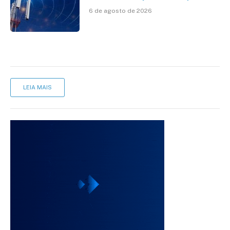
avanço da cobertura móvel, mas
6 de agosto de 2026
mantém desafio
LEIA MAIS