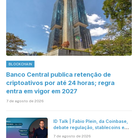
BLOCKCHAIN
Banco Central publica retenção de
criptoativos por até 24 horas; regra
entra em vigor em 2027
7 de agosto de 2026
ID Talk | Fabio Plein, da Coinbase,
debate regulação, stablecoins e
risco onchain
7 de agosto de 2026