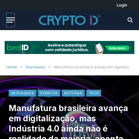
Login
»
»
Home
Destaques
Manufatura brasileira avança em digitalização, mas Indústria 4.0 ainda não é realidade da maioria, aponta estudo da TOTVS
DESTAQUES
EVENTOS
NOTÍCIAS
TECH
Manufatura brasileira avança
em digitalização, mas
Indústria 4.0 ainda não é
realidade da maioria, aponta