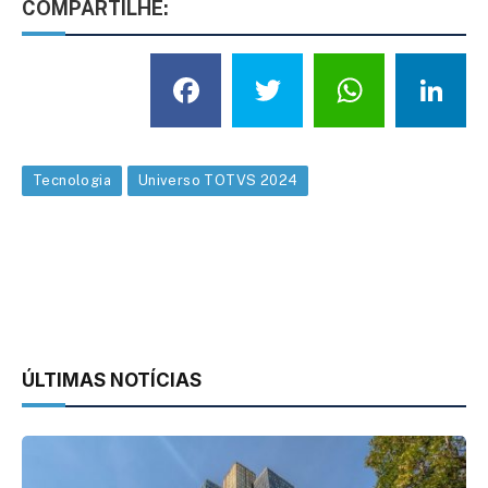
COMPARTILHE:
Facebook
Twitter
What
L
Tecnologia
Universo TOTVS 2024
ÚLTIMAS NOTÍCIAS