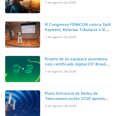
pesquisa científica revela a
7 de agosto de 2026
verdadeira era da inteligência
artificial
III Congresso FENACON coloca Split
Payment, Reforma Tributária e IA no
centro dos debates
7 de agosto de 2026
Projeto de lei equipara assinatura
com certificado digital ICP-Brasil
ao reconhecimento de firma em
7 de agosto de 2026
cartório
Plano Estrutural de Redes de
Telecomunicações 2026 aponta
avanço da cobertura móvel, mas
6 de agosto de 2026
mantém desafio