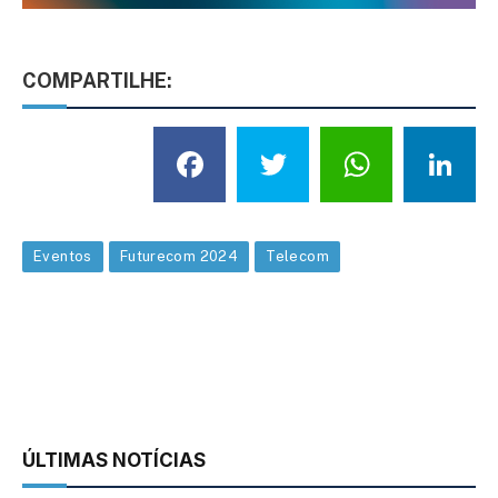
COMPARTILHE:
Facebook
Twitter
What
L
Eventos
Futurecom 2024
Telecom
ÚLTIMAS NOTÍCIAS