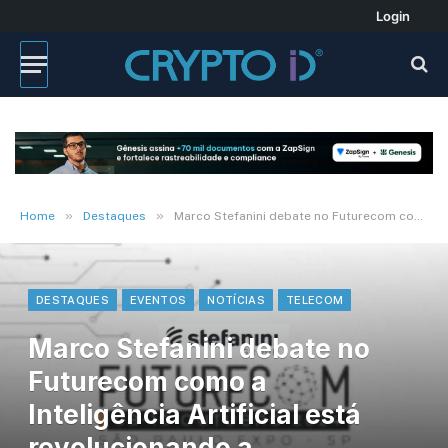
Login
»
»
Home
Destaques
Marco Stefanini debate no Futurecom como a Inteligência Artificial está revolucionando a produtividade
DESTAQUES
EVENTOS
NOTÍCIAS
TELECOM
Marco Stefanini debate no
Futurecom como a
Inteligência Artificial está
revolucionando a