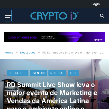
Login
»
»
Home
Destaques
RD Summit Live Show leva o maior evento de Marketing e Vendas da América Latina para o ambiente online e gratuito
DESTAQUES
EVENTOS
NOTÍCIAS
TECH
RD Summit Live Show leva o
maior evento de Marketing e
Vendas da América Latina
para o ambiente online e