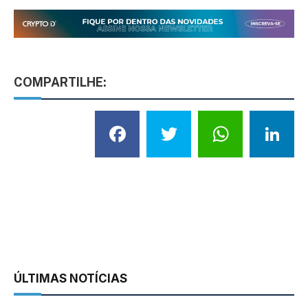
COMPARTILHE:
Facebook
Twitter
What
L
ÚLTIMAS NOTÍCIAS