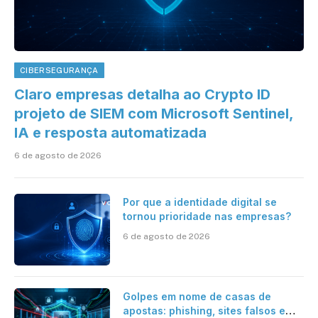
CIBERSEGURANÇA
Claro empresas detalha ao Crypto ID
projeto de SIEM com Microsoft Sentinel,
IA e resposta automatizada
6 de agosto de 2026
Por que a identidade digital se
tornou prioridade nas empresas?
6 de agosto de 2026
Golpes em nome de casas de
apostas: phishing, sites falsos e