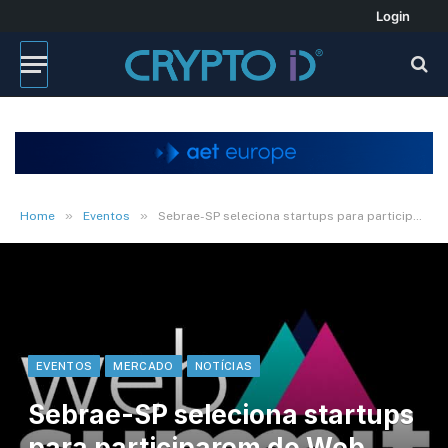
Login
»
»
Home
Eventos
Sebrae-SP seleciona startups para participarem do Web Summit Lisboa
EVENTOS
MERCADO
NOTÍCIAS
Sebrae-SP seleciona startups
para participarem do Web