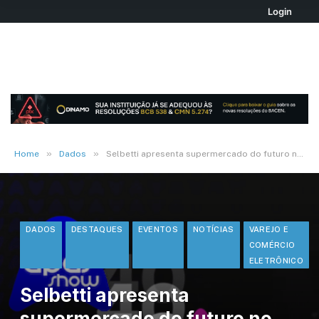
Login
»
»
Home
Dados
Selbetti apresenta supermercado do futuro no Festival APAS Show 2026
DADOS
DESTAQUES
EVENTOS
NOTÍCIAS
VAREJO E
COMÉRCIO
ELETRÔNICO
Selbetti apresenta
supermercado do futuro no