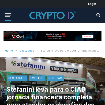
Login
»
»
Home
Destaques
Stefanini leva para o CIAB jornada financeira completa para atender os desafios dos bancos digitais
DESTAQUES
EVENTOS
NOTÍCIAS
Stefanini leva para o CIAB
jornada financeira completa
para atender os desafios dos