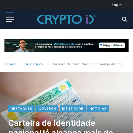
Login
»
»
Home
Destaques
Carteira de Identidade nacional já alcança mais de 25% da população do Acre
DESTAQUES
GOVTECH
IDENTIDADE
NOTÍCIAS
Carteira de Identidade
nacional já alcança mais de