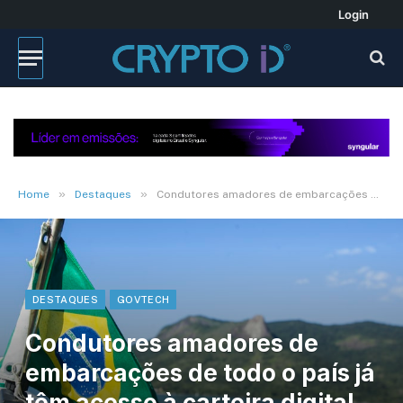
Login
»
»
Home
Destaques
Condutores amadores de embarcações de todo o país já têm acesso à carteira digital no aplicativo GOV.BR
DESTAQUES
GOVTECH
Condutores amadores de
embarcações de todo o país já
têm acesso à carteira digital