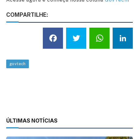
COMPARTILHE:
Facebook
Twitter
What
L
govtech
ÚLTIMAS NOTÍCIAS