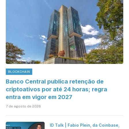
BLOCKCHAIN
Banco Central publica retenção de
criptoativos por até 24 horas; regra
entra em vigor em 2027
7 de agosto de 2026
ID Talk | Fabio Plein, da Coinbase,