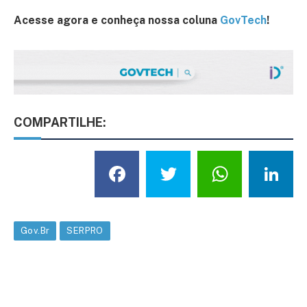
Acesse agora e conheça nossa coluna
GovTech
!
COMPARTILHE:
Facebook
Twitter
What
L
Gov.Br
SERPRO