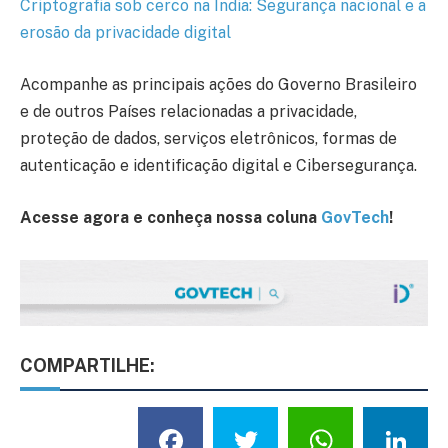
Criptografia sob cerco na Índia: Segurança nacional e a
erosão da
privacidade
digital
Acompanhe as principais ações do Governo Brasileiro
e de outros Países relacionadas a privacidade,
proteção de dados, serviços eletrônicos, formas de
autenticação e identificação digital e Cibersegurança.
Acesse agora e conheça nossa coluna
GovTech
!
COMPARTILHE:
Facebook
Twitter
What
L