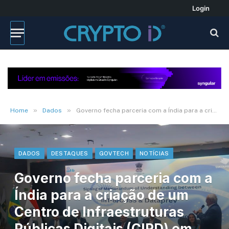
Login
»
»
Home
Dados
Governo fecha parceria com a Índia para a criação de um Centro de Infraestruturas Públicas Digitais (CIPD) em Florianópolis
DADOS
DESTAQUES
GOVTECH
NOTÍCIAS
Governo fecha parceria com a
Índia para a criação de um
Centro de Infraestruturas
Públicas Digitais (CIPD) em