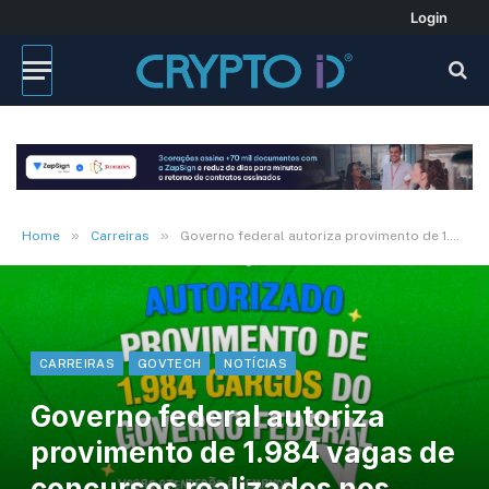
Login
»
»
Home
Carreiras
Governo federal autoriza provimento de 1.984 vagas de concursos realizados nos últimos dois anos
CARREIRAS
GOVTECH
NOTÍCIAS
Governo federal autoriza
provimento de 1.984 vagas de
concursos realizados nos