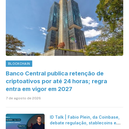
BLOCKCHAIN
Banco Central publica retenção de
criptoativos por até 24 horas; regra
entra em vigor em 2027
7 de agosto de 2026
ID Talk | Fabio Plein, da Coinbase,
debate regulação, stablecoins e
risco onchain