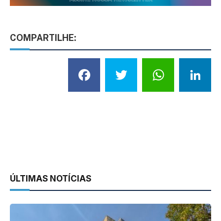
COMPARTILHE:
Facebook
Twitter
What
L
ÚLTIMAS NOTÍCIAS