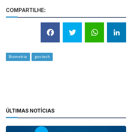
COMPARTILHE:
Facebook
Twitter
What
L
Biometria
govtech
ÚLTIMAS NOTÍCIAS