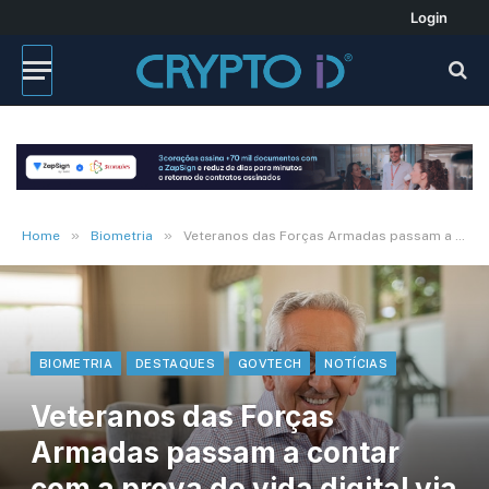
Login
»
»
Home
Biometria
Veteranos das Forças Armadas passam a contar com a prova de vida digital via GOV.BR
BIOMETRIA
DESTAQUES
GOVTECH
NOTÍCIAS
Veteranos das Forças
Armadas passam a contar
com a prova de vida digital via