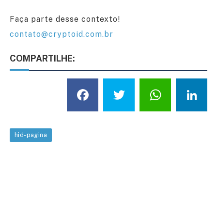
Faça parte desse contexto!
contato@cryptoid.com.br
COMPARTILHE:
Facebook
Twitter
What
L
hid-pagina