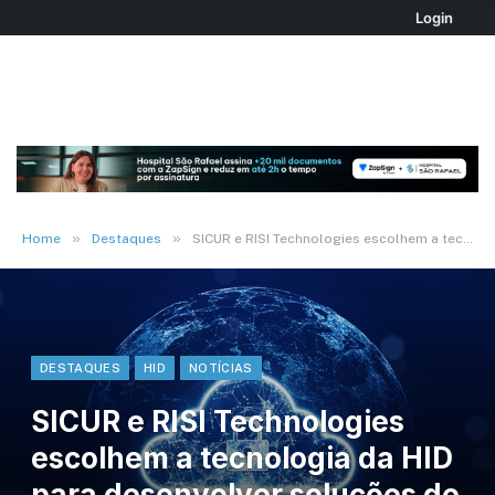
Login
»
»
Home
Destaques
SICUR e RISI Technologies escolhem a tecnologia da HID para desenvolver soluções de controle de acesso móvel
DESTAQUES
HID
NOTÍCIAS
SICUR e RISI Technologies
escolhem a tecnologia da HID
para desenvolver soluções de