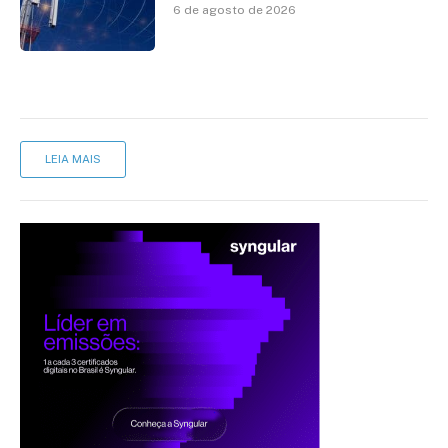
avanço da cobertura móvel, mas
6 de agosto de 2026
mantém desafio
LEIA MAIS