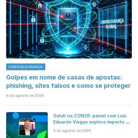
CIBERSEGURANÇA
Golpes em nome de casas de apostas:
phishing, sites falsos e como se proteger
6 de agosto de 2026
Soluti na CON26: painel com Luís
Eduardo Viegas explora impacto de
dados e IA na eficiência da
5 de agosto de 2026
Contabilidade