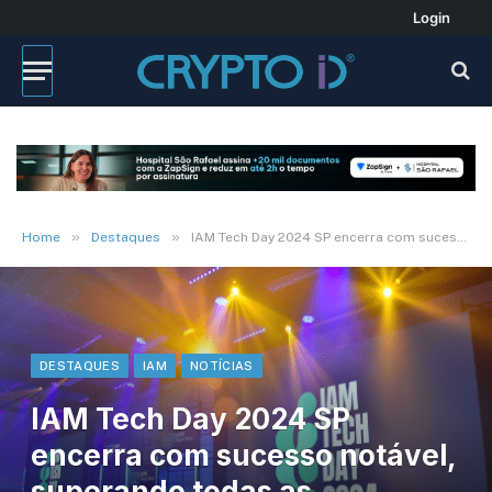
Login
»
»
Home
Destaques
IAM Tech Day 2024 SP encerra com sucesso notável, superando todas as expectativas
DESTAQUES
IAM
NOTÍCIAS
IAM Tech Day 2024 SP
encerra com sucesso notável,
superando todas as