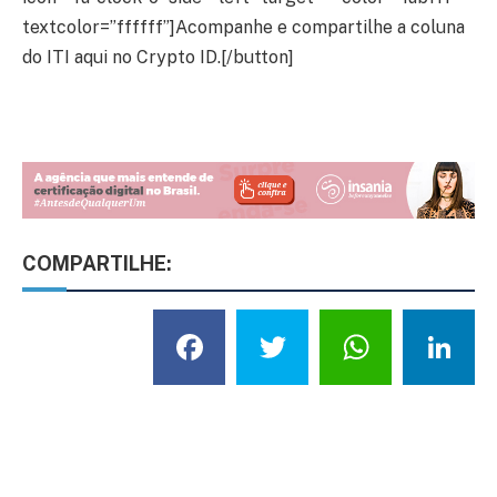
textcolor=”ffffff”]Acompanhe e compartilhe a coluna
do ITI aqui no Crypto ID.[/button]
COMPARTILHE:
Facebook
Twitter
What
L