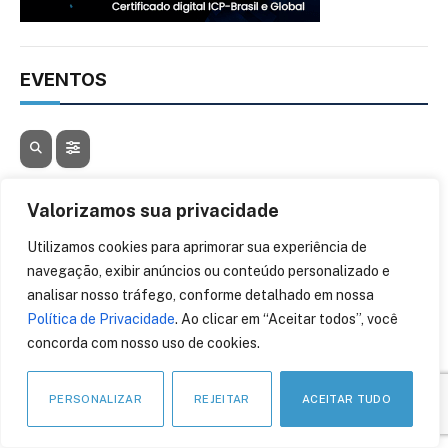
EVENTOS
AGOSTO, 2026
Valorizamos sua privacidade
05
06
Utilizamos cookies para aprimorar sua experiência de
AGO
navegação, exibir anúncios ou conteúdo personalizado e
CONTA AZUL CON 26
analisar nosso tráfego, conforme detalhado em nossa
Política de Privacidade
. Ao clicar em “Aceitar todos”, você
concorda com nosso uso de cookies.
12
13
AGO
PERSONALIZAR
REJEITAR
ACEITAR TUDO
BLOCKCHAIN RIO 2026