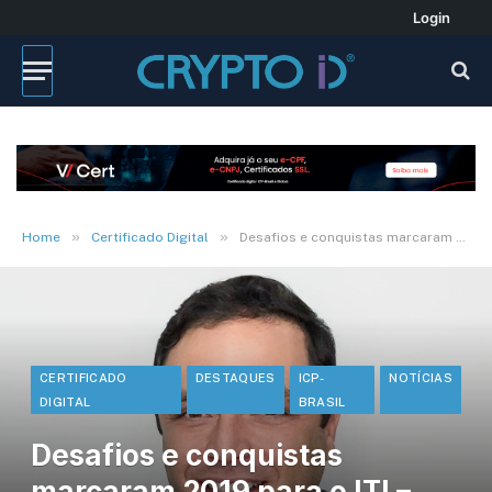
Login
»
»
Home
Certificado Digital
Desafios e conquistas marcaram 2019 para o ITI – Por Marcelo Buz
CERTIFICADO
DESTAQUES
ICP-
NOTÍCIAS
DIGITAL
BRASIL
Desafios e conquistas
marcaram 2019 para o ITI –