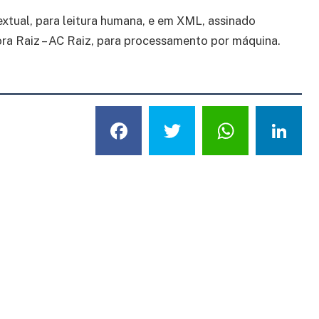
textual, para leitura humana, e em XML, assinado
ora Raiz – AC Raiz, para processamento por máquina.
Facebook
Twitter
What
L