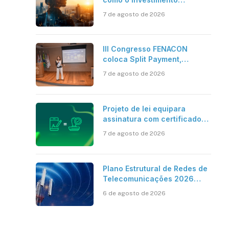
bilionário em pesquisa
7 de agosto de 2026
científica revela a
verdadeira era da
inteligência artificial
III Congresso FENACON
coloca Split Payment,
Reforma Tributária e IA no
7 de agosto de 2026
centro dos debates
Projeto de lei equipara
assinatura com certificado
digital ICP-Brasil ao
7 de agosto de 2026
reconhecimento de firma em
cartório
Plano Estrutural de Redes de
Telecomunicações 2026
aponta avanço da cobertura
6 de agosto de 2026
móvel, mas mantém desafio