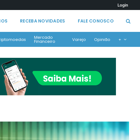
Login
MOS
RECEBA NOVIDADES
FALE CONOSCO
Mercado
riptomoedas
Varejo
Opinião
+
Financeiro