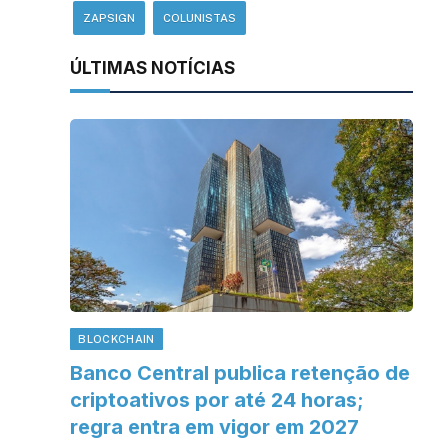
ZAPSIGN
COLUNISTAS
ÚLTIMAS NOTÍCIAS
BLOCKCHAIN
Banco Central publica retenção de
criptoativos por até 24 horas;
regra entra em vigor em 2027