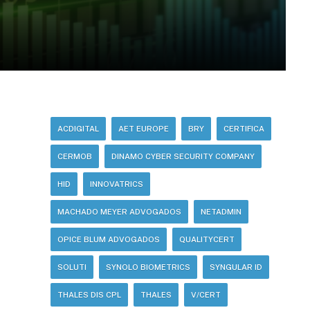
ACDIGITAL
AET EUROPE
BRY
CERTIFICA
CERMOB
DINAMO CYBER SECURITY COMPANY
HID
INNOVATRICS
MACHADO MEYER ADVOGADOS
NETADMIN
OPICE BLUM ADVOGADOS
QUALITYCERT
SOLUTI
SYNOLO BIOMETRICS
SYNGULAR ID
THALES DIS CPL
THALES
V/CERT