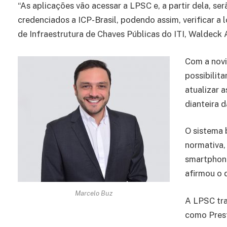
“As aplicações vão acessar a LPSC e, a partir dela, s
credenciados a ICP-Brasil, podendo assim, verificar a l
de Infraestrutura de Chaves Públicas do ITI, Waldeck 
Com a novi
possibilit
atualizar a
dianteira d
O sistema 
normativa,
smartphone
afirmou o 
Marcelo Buz
A LPSC tra
como Prest