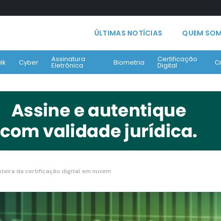
ÚLTIMAS NOTÍCIAS
QUEM SO
Assinatura
Certificação
lk
Cyber
Biometria
C
Eletrônica
Digital
teira da certificação digital em nuvem