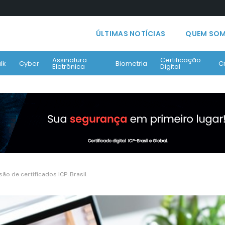
ÚLTIMAS NOTÍCIAS
QUEM SO
Assinatura
Certificação
lk
Cyber
Biometria
C
Eletrônica
Digital
ão de certificados ICP-Brasil