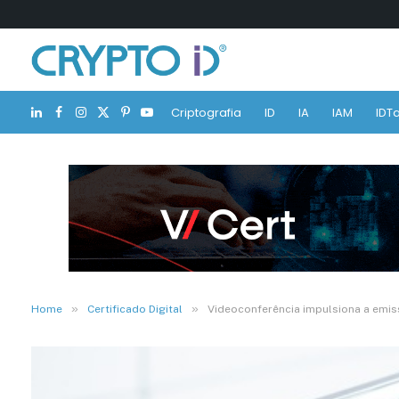
Criptografia
ID
IA
IAM
IDTa
LinkedIn
Facebook
Instagram
X
Pinterest
YouTube
(Twitter)
»
»
Home
Certificado Digital
Videoconferência impulsiona a emiss