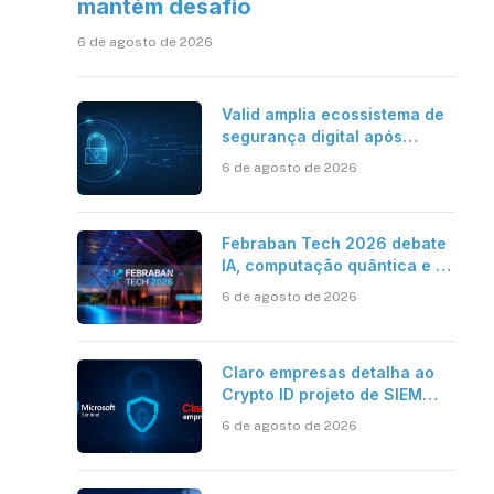
mantém desafio
6 de agosto de 2026
Valid amplia ecossistema de
segurança digital após
aquisições da HST e Diazero
6 de agosto de 2026
Febraban Tech 2026 debate
IA, computação quântica e os
novos desafios da tecnologia
6 de agosto de 2026
bancária
Claro empresas detalha ao
Crypto ID projeto de SIEM
com Microsoft Sentinel, IA e
6 de agosto de 2026
resposta automatizada