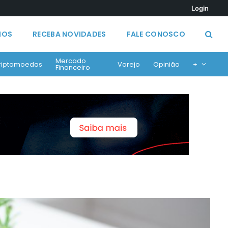
Login
MOS
RECEBA NOVIDADES
FALE CONOSCO
Mercado
riptomoedas
Varejo
Opinião
+
Financeiro