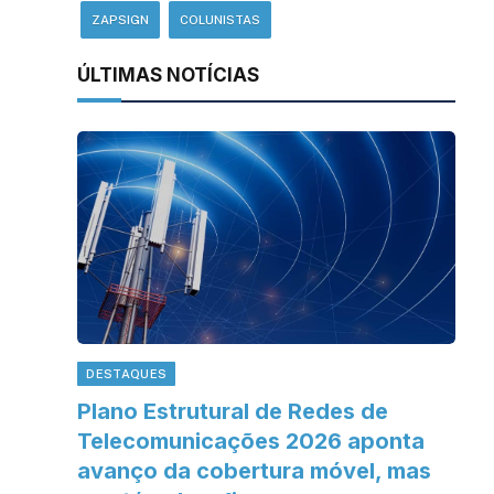
ZAPSIGN
COLUNISTAS
ÚLTIMAS NOTÍCIAS
DESTAQUES
Plano Estrutural de Redes de
Telecomunicações 2026 aponta
avanço da cobertura móvel, mas