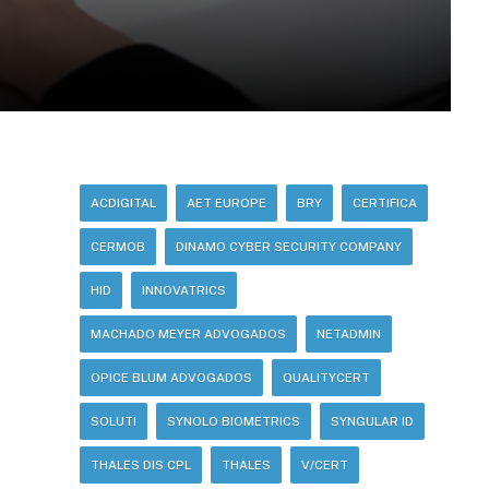
ACDIGITAL
AET EUROPE
BRY
CERTIFICA
CERMOB
DINAMO CYBER SECURITY COMPANY
HID
INNOVATRICS
MACHADO MEYER ADVOGADOS
NETADMIN
OPICE BLUM ADVOGADOS
QUALITYCERT
SOLUTI
SYNOLO BIOMETRICS
SYNGULAR ID
THALES DIS CPL
THALES
V/CERT