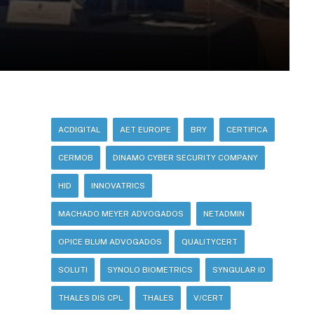
ACDIGITAL
AET EUROPE
BRY
CERTIFICA
CERMOB
DINAMO CYBER SECURITY COMPANY
HID
INNOVATRICS
MACHADO MEYER ADVOGADOS
NETADMIN
OPICE BLUM ADVOGADOS
QUALITYCERT
SOLUTI
SYNOLO BIOMETRICS
SYNGULAR ID
THALES DIS CPL
THALES
V/CERT