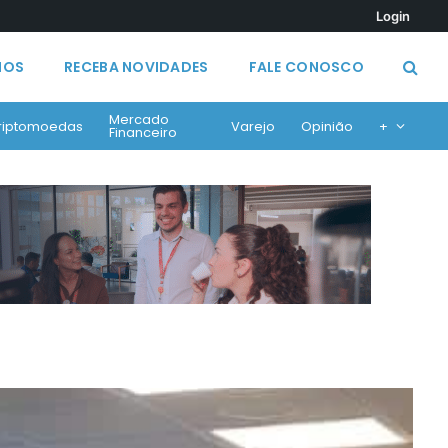
Login
MOS
RECEBA NOVIDADES
FALE CONOSCO
Mercado
riptomoedas
Varejo
Opinião
+
Financeiro