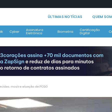
ÚLTIMAS NOTÍCIAS
QUEM SO
Assinatura
Certificação
lk
Cyber
Biometria
C
Eletrônica
Digital
recidas, mostra atuação da PCGO