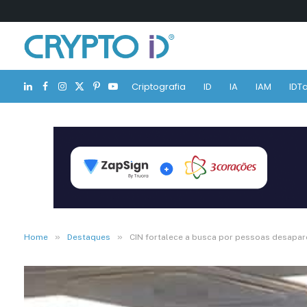
Criptografia
ID
IA
IAM
IDTa
LinkedIn
Facebook
Instagram
X
Pinterest
YouTube
(Twitter)
»
»
Home
Destaques
CIN fortalece a busca por pessoas desapa