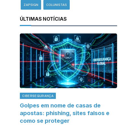
ZAPSIGN
COLUNISTAS
ÚLTIMAS NOTÍCIAS
CIBERSEGURANÇA
Golpes em nome de casas de
apostas: phishing, sites falsos e
como se proteger