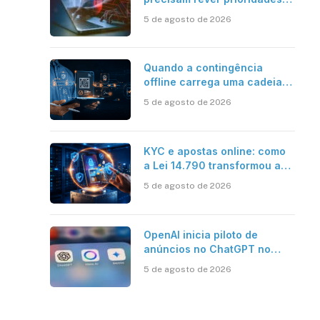
em segurança cibernética
5 de agosto de 2026
para enfrentar os desafios
impostos pela Inteligência
Artificial
Quando a contingência
offline carrega uma cadeia
de confiança
5 de agosto de 2026
KYC e apostas online: como
a Lei 14.790 transformou a
verificação de identidade no
5 de agosto de 2026
mercado brasileiro
OpenAI inicia piloto de
anúncios no ChatGPT no
Brasil
5 de agosto de 2026