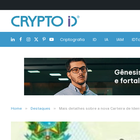
Criptografia
ID
IA
IAM
IDTa
LinkedIn
Facebook
Instagram
X
Pinterest
YouTube
(Twitter)
»
»
Home
Destaques
Mais detalhes sobre a nova Carteira de Ide