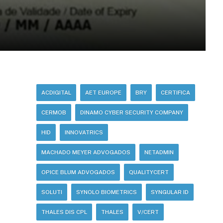
ACDIGITAL
AET EUROPE
BRY
CERTIFICA
CERMOB
DINAMO CYBER SECURITY COMPANY
HID
INNOVATRICS
MACHADO MEYER ADVOGADOS
NETADMIN
OPICE BLUM ADVOGADOS
QUALITYCERT
SOLUTI
SYNOLO BIOMETRICS
SYNGULAR ID
THALES DIS CPL
THALES
V/CERT