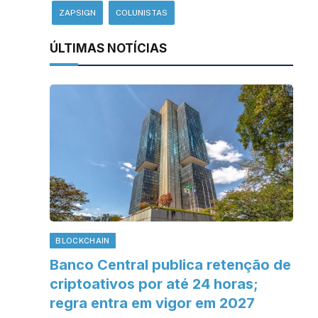
ZAPSIGN
COLUNISTAS
ÚLTIMAS NOTÍCIAS
BLOCKCHAIN
Banco Central publica retenção de
criptoativos por até 24 horas;
regra entra em vigor em 2027