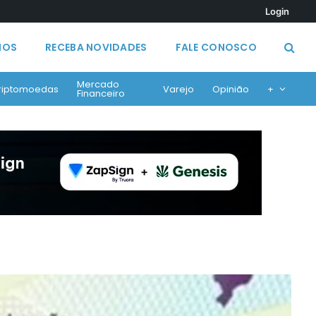
Login
MOS
RECEBA NOVIDADES
FALE CONOSCO
Mercado
riptomoedas
Varejo
Opinião
+
Financeiro