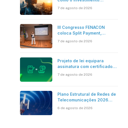
bilionário em pesquisa
7 de agosto de 2026
científica revela a
verdadeira era da
inteligência artificial
III Congresso FENACON
coloca Split Payment,
Reforma Tributária e IA no
7 de agosto de 2026
centro dos debates
Projeto de lei equipara
assinatura com certificado
digital ICP-Brasil ao
7 de agosto de 2026
reconhecimento de firma em
cartório
Plano Estrutural de Redes de
Telecomunicações 2026
aponta avanço da cobertura
6 de agosto de 2026
móvel, mas mantém desafio