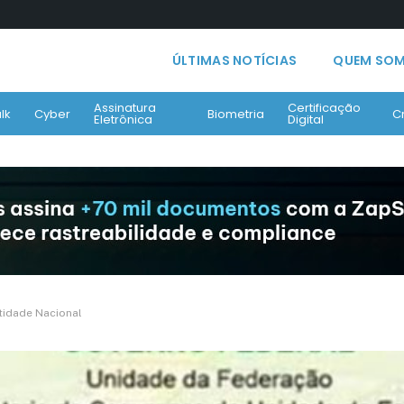
ÚLTIMAS NOTÍCIAS
QUEM SO
Assinatura
Certificação
lk
Cyber
Biometria
C
Eletrônica
Digital
ntidade Nacional