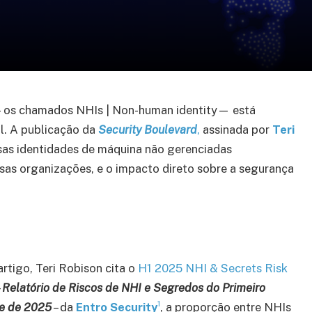
— os chamados NHIs | Non-human identity— está
l. A publicação da
Security Boulevard
,
assinada por
Teri
ssas identidades de máquina não gerenciadas
as organizações, e o impacto direto sobre a segurança
rtigo, Teri Robison cita o
H1 2025 NHI & Secrets Risk
–
Relatório de Riscos de NHI e Segredos do Primeiro
1
re de 2025
– da
Entro Security
, a proporção entre NHIs