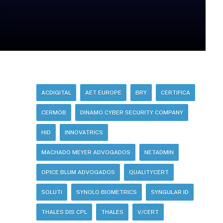
ACDIGITAL
AET EUROPE
BRY
CERTIFICA
CERMOB
DINAMO CYBER SECURITY COMPANY
HID
INNOVATRICS
MACHADO MEYER ADVOGADOS
NETADMIN
OPICE BLUM ADVOGADOS
QUALITYCERT
SOLUTI
SYNOLO BIOMETRICS
SYNGULAR ID
THALES DIS CPL
THALES
V/CERT