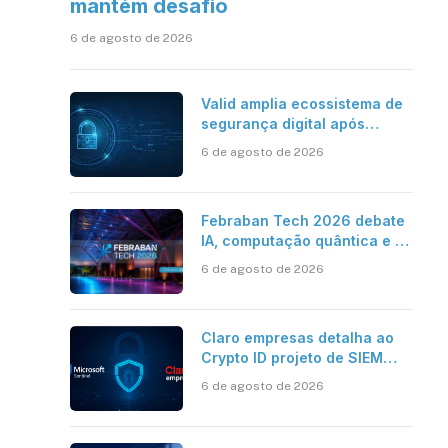
mantém desafio
6 de agosto de 2026
Valid amplia ecossistema de
segurança digital após
aquisições da HST e Diazero
6 de agosto de 2026
Febraban Tech 2026 debate
IA, computação quântica e os
novos desafios da tecnologia
6 de agosto de 2026
bancária
Claro empresas detalha ao
Crypto ID projeto de SIEM
com Microsoft Sentinel, IA e
6 de agosto de 2026
resposta automatizada