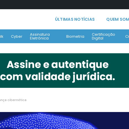
ÚLTIMAS NOTÍCIAS
QUEM SO
Assinatura
Certificação
lk
Cyber
Biometria
C
Eletrônica
Digital
ança cibernética