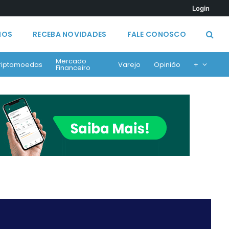
Login
MOS
RECEBA NOVIDADES
FALE CONOSCO
Mercado
riptomoedas
Varejo
Opinião
+
Financeiro