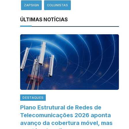
ZAPSIGN
COLUNISTAS
ÚLTIMAS NOTÍCIAS
DESTAQUES
Plano Estrutural de Redes de
Telecomunicações 2026 aponta
avanço da cobertura móvel, mas