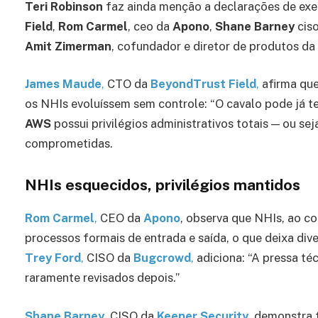
Teri Robinson
faz ainda menção a declarações de ex
Field
,
Rom Carmel
, ceo da
Apono
,
Shane Barney
cis
Amit Zimerman
, cofundador e diretor de produtos da
James Maude
,
CTO da
BeyondTrust Field
,
afirma que
os NHIs evoluíssem sem controle: “O cavalo pode já ter
AWS
possui privilégios administrativos totais — ou se
comprometidas.
NHIs esquecidos, privilégios mantidos
Rom Carmel
,
CEO da
Apono
, observa que NHIs, ao c
processos formais de entrada e saída, o que deixa div
Trey
Ford
,
CISO da
Bugcrowd
,
adiciona: “A pressa té
raramente revisados depois.”
Shane Barney
, CISO da
Keeper Security
,
demonstra f