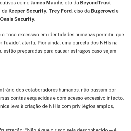
ecutivos como
James Maude
, cto da
BeyondTrust
o da
Keeper Security
,
Trey Ford
, ciso da
Bugcrowd
e
Oasis Security
.
 o foco excessivo em identidades humanas permitiu que
 fugido”, alerta. Pior ainda, uma parcela dos NHIs na
ja, estão preparadas para causar estragos caso sejam
ontrário dos colaboradores humanos, não passam por
ersas contas esquecidas e com acesso excessivo intacto.
cnica leva à criação de NHIs com privilégios amplos,
rustração: “Não é que o risco seja desconhecido — é