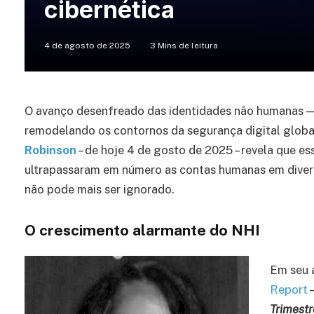
cibernética
4 de agosto de 2025
3 Mins de leitura
O avanço desenfreado das identidades não humanas 
remodelando os contornos da segurança digital globa
Robinson
– de hoje 4 de gosto de 2025 – revela que e
ultrapassaram em número as contas humanas em divers
não pode mais ser ignorado.
O crescimento alarmante do NHI
Em seu a
Report
Trimest