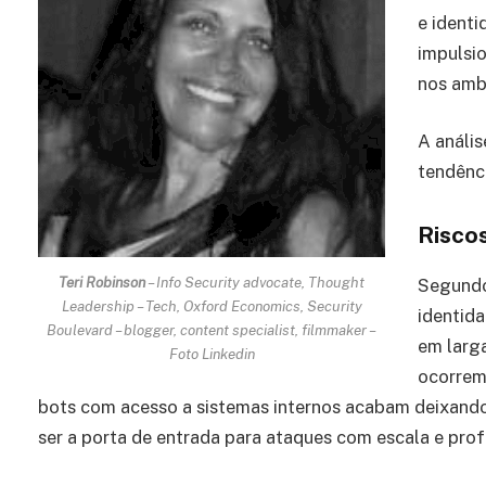
e ident
impulsi
nos amb
A análi
tendênci
Riscos
Teri Robinson
– Info Security advocate, Thought
Segund
Leadership – Tech, Oxford Economics, Security
identida
Boulevard – blogger, content specialist, filmmaker –
em larga
Foto Linkedin
ocorrem
bots com acesso a sistemas internos acabam deixand
ser a porta de entrada para ataques com escala e pro