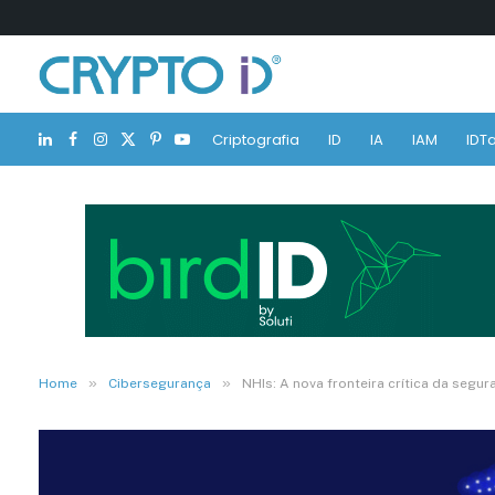
Criptografia
ID
IA
IAM
IDTa
LinkedIn
Facebook
Instagram
X
Pinterest
YouTube
(Twitter)
»
»
Home
Cibersegurança
NHIs: A nova fronteira crítica da segur