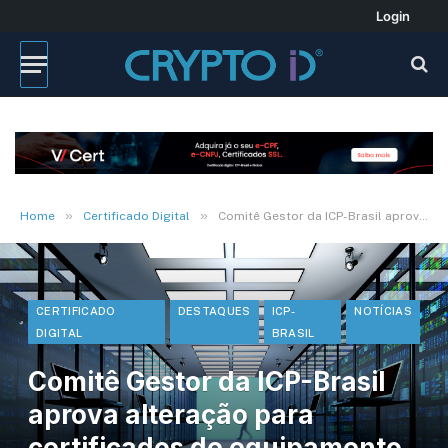
Login
»
»
Home
Certificado Digital
Comitê Gestor da ICP-Brasil aprova alteração para certificados de equipamento A CF-e-SAT
CERTIFICADO
DESTAQUES
ICP-
NOTÍCIAS
DIGITAL
BRASIL
Comitê Gestor da ICP-Brasil
aprova alteração para
certificados de equipamento