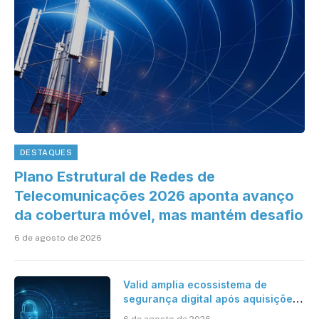
DESTAQUES
Plano Estrutural de Redes de
Telecomunicações 2026 aponta avanço
da cobertura móvel, mas mantém desafio
6 de agosto de 2026
Valid amplia ecossistema de
segurança digital após aquisições
da HST e Diazero
6 de agosto de 2026