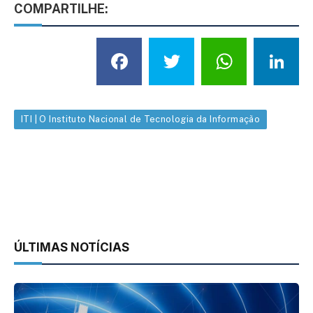
COMPARTILHE:
Facebook
Twitter
What
L
ITI | O Instituto Nacional de Tecnologia da Informação
ÚLTIMAS NOTÍCIAS