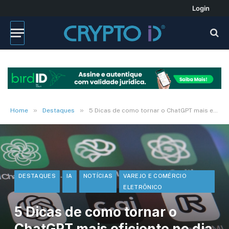
Login
»
»
Home
Destaques
5 Dicas de como tornar o ChatGPT mais eficiente no dia a dia
DESTAQUES
IA
NOTÍCIAS
VAREJO E COMÉRCIO
ELETRÔNICO
5 Dicas de como tornar o
ChatGPT mais eficiente no dia