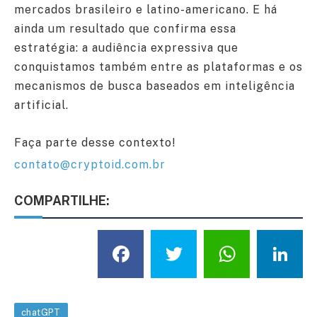
mercados brasileiro e latino-americano. E há
ainda um resultado que confirma essa
estratégia: a audiência expressiva que
conquistamos também entre as plataformas e os
mecanismos de busca baseados em inteligência
artificial.
Faça parte desse contexto!
contato@cryptoid.com.br
COMPARTILHE:
Facebook
Twitter
What
L
chatGPT