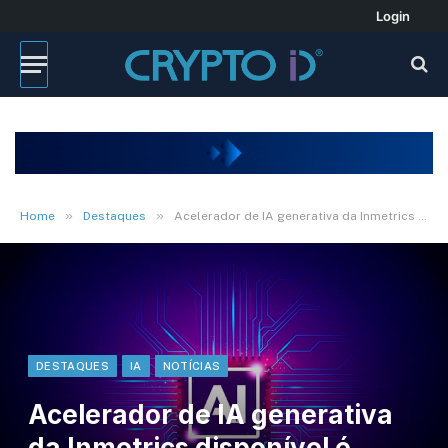
Login
»
»
Home
Destaques
Acelerador de IA generativa da Inmetrics disponível é desenvolvido na nuvem AWS
DESTAQUES
IA
NOTÍCIAS
Acelerador de IA generativa
da Inmetrics disponível é