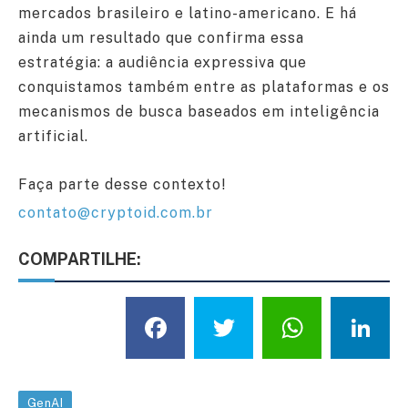
mercados brasileiro e latino-americano. E há
ainda um resultado que confirma essa
estratégia: a audiência expressiva que
conquistamos também entre as plataformas e os
mecanismos de busca baseados em inteligência
artificial.
Faça parte desse contexto!
contato@cryptoid.com.br
COMPARTILHE:
Facebook
Twitter
What
L
GenAI