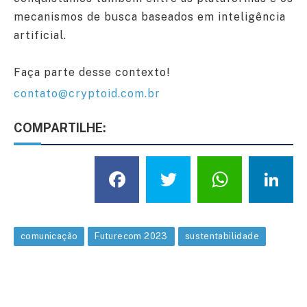
mecanismos de busca baseados em inteligência
artificial.
Faça parte desse contexto!
contato@cryptoid.com.br
COMPARTILHE:
Facebook
Twitter
What
L
comunicação
Futurecom 2023
sustentabilidade