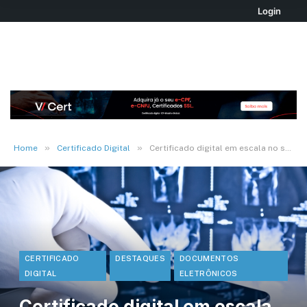
Login
»
»
Home
Certificado Digital
Certificado digital em escala no setor de Saúde – Paperless
CERTIFICADO
DESTAQUES
DOCUMENTOS
DIGITAL
ELETRÔNICOS
Certificado digital em escala