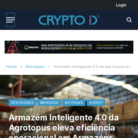
Login
»
»
Home
Destaques
Armazém Inteligente 4.0 da Agrotopus eleva eficiência operacional em Armazéns Gerais de café. Ouça
DESTAQUES
MERCADO
NOTÍCIAS
V/CERT
Armazém Inteligente 4.0 da
Agrotopus eleva eficiência
operacional em Armazéns