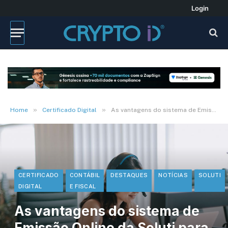
Login
»
»
Home
Certificado Digital
As vantagens do sistema de Emissão Online da Soluti para a contabilidade
CERTIFICADO
CONTÁBIL
DESTAQUES
NOTÍCIAS
SOLUTI
DIGITAL
E FISCAL
As vantagens do sistema de
Emissão Online da Soluti para