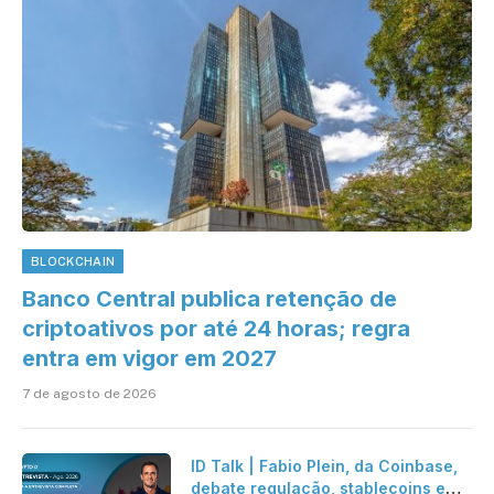
BLOCKCHAIN
Banco Central publica retenção de
criptoativos por até 24 horas; regra
entra em vigor em 2027
7 de agosto de 2026
ID Talk | Fabio Plein, da Coinbase,
debate regulação, stablecoins e