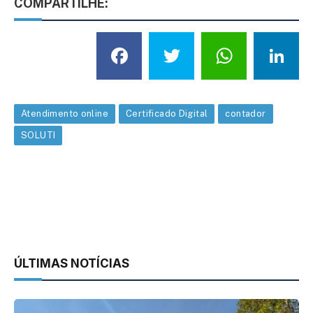
COMPARTILHE:
Facebook
Twitter
What
L
Atendimento online
Certificado Digital
contador
SOLUTI
ÚLTIMAS NOTÍCIAS