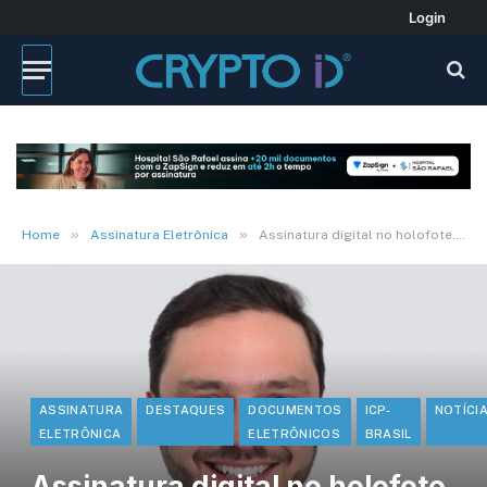
Login
»
»
Home
Assinatura Eletrônica
Assinatura digital no holofote. Por Marcelo Buz
ASSINATURA
DESTAQUES
DOCUMENTOS
ICP-
NOTÍCI
ELETRÔNICA
ELETRÔNICOS
BRASIL
Assinatura digital no holofote.