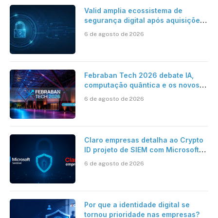
Valid amplia ecossistema de
segurança digital após aquisições
da HST e Diazero
6 de agosto de 2026
Febraban Tech 2026 debate IA,
computação quântica e os novos
desafios da tecnologia bancária
6 de agosto de 2026
Claro empresas detalha ao Crypto
ID projeto de SIEM com Microsoft
Sentinel, IA e resposta
6 de agosto de 2026
automatizada
Por que a identidade digital se
tornou prioridade nas empresas?