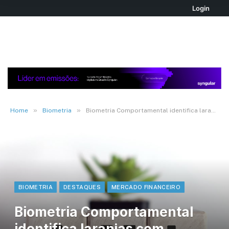
Login
»
»
Home
Biometria
Biometria Comportamental identifica laranjas com precisão de 98%
BIOMETRIA
DESTAQUES
MERCADO FINANCEIRO
Biometria Comportamental
identifica laranjas com