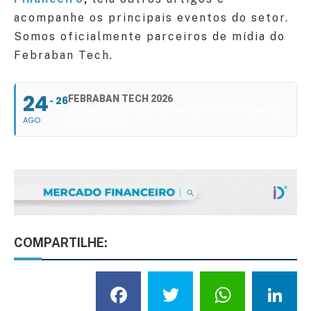
acompanhe os principais eventos do setor.
Somos oficialmente parceiros de mídia do
Febraban Tech.
24
FEBRABAN TECH 2026
26
FEBRABAN TECH 2026 AGORA NO DISTRITO ANHEMBI
AGO
EM SÃO PAULO
COMPARTILHE:
Facebook
Twitter
What
L