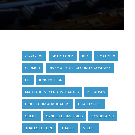
ACDIGITAL
AET EUROPE
BRY
CERTIFICA
CERMOB
DINAMO CYBER SECURITY COMPANY
HID
INNOVATRICS
MACHADO MEYER ADVOGADOS
NETADMIN
OPICE BLUM ADVOGADOS
QUALITYCERT
SOLUTI
SYNOLO BIOMETRICS
SYNGULAR ID
THALES DIS CPL
THALES
V/CERT