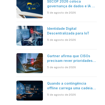
SECOP 2026 coloca
sApp
inkedIn
governança de dados e IA no
centro do Estado inteligente
5 de agosto de 2026
Identidade Digital
Descentralizada para IoT
5 de agosto de 2026
Gartner afirma que CISOs
precisam rever prioridades
em segurança cibernética
5 de agosto de 2026
para enfrentar os desafios
impostos pela Inteligência
Artificial
Quando a contingência
offline carrega uma cadeia
de confiança
5 de agosto de 2026