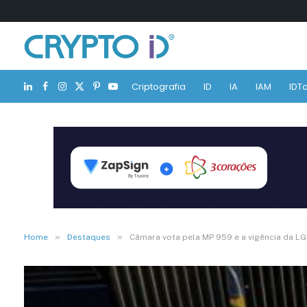
Criptografia
ID
IA
IAM
IDTa
LinkedIn
Facebook
Instagram
X
Pinterest
YouTube
(Twitter)
»
»
Home
Destaques
Câmara vota pela MP 959 e a vigência da LG