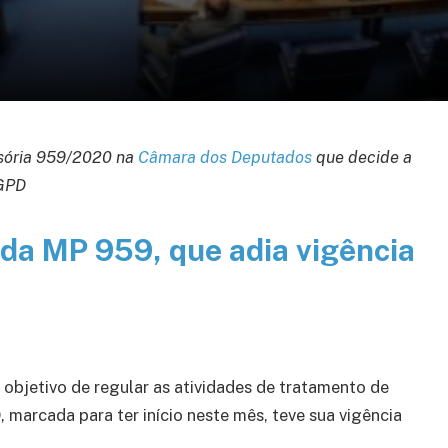
isória 959/2020 na
Câmara dos Deputados
que decide a
LGPD
 da MP 959, que adia vigência
objetivo de regular as atividades de tratamento de
9, marcada para ter início neste mês, teve sua vigência