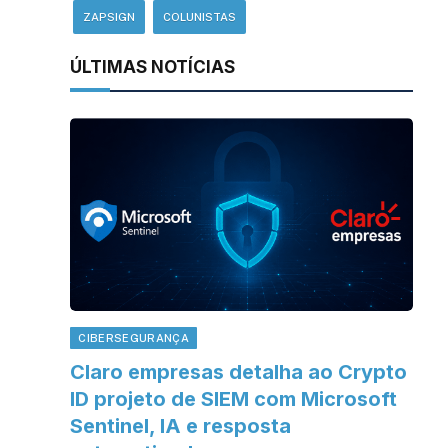
ZAPSIGN
COLUNISTAS
ÚLTIMAS NOTÍCIAS
CIBERSEGURANÇA
Claro empresas detalha ao Crypto
ID projeto de SIEM com Microsoft
Sentinel, IA e resposta