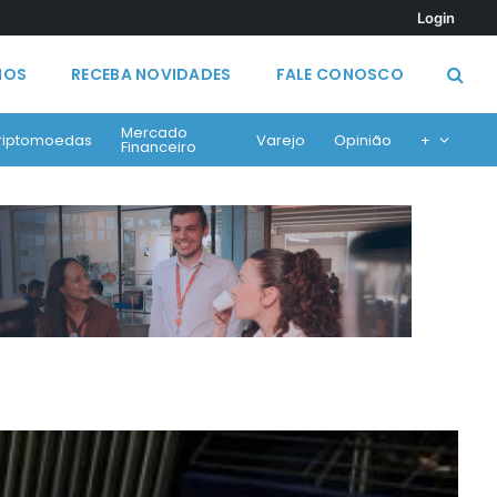
Login
MOS
RECEBA NOVIDADES
FALE CONOSCO
Mercado
riptomoedas
Varejo
Opinião
+
Financeiro