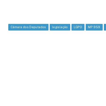
Câmara dos Deputados
legislação
LGPD
MP 959