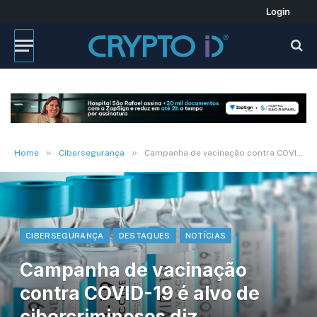
Login
»
»
Home
Cibersegurança
Campanha de vacinação contra COVID-19 é alvo de cibercriminosos diz Kaspersky
CIBERSEGURANÇA
DESTAQUES
NOTÍCIAS
Campanha de vacinação
contra COVID-19 é alvo de
cibercriminosos diz