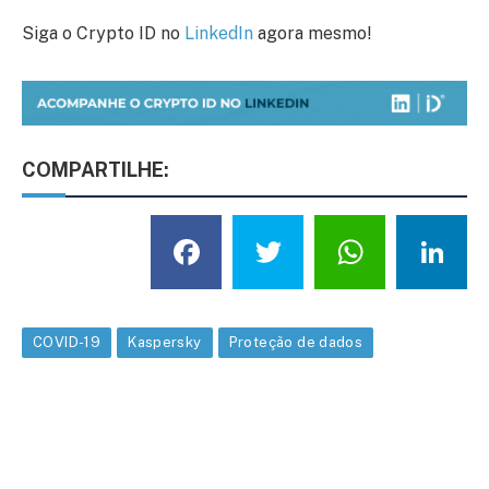
Siga o Crypto ID no
LinkedIn
agora mesmo!
COMPARTILHE:
Facebook
Twitter
What
L
COVID-19
Kaspersky
Proteção de dados