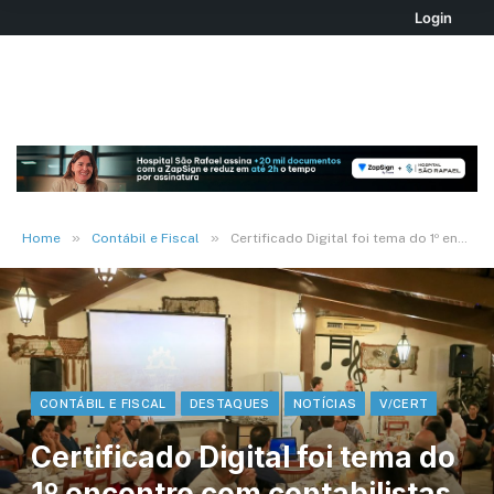
Login
»
»
Home
Contábil e Fiscal
Certificado Digital foi tema do 1º encontro com contabilistas promovido pela ACIF – Ouça
CONTÁBIL E FISCAL
DESTAQUES
NOTÍCIAS
V/CERT
Certificado Digital foi tema do
1º encontro com contabilistas