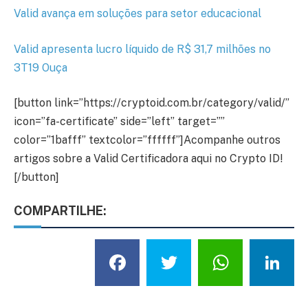
Valid avança em soluções para setor educacional
Valid apresenta lucro líquido de R$ 31,7 milhões no
3T19 Ouça
[button link=”https://cryptoid.com.br/category/valid/”
icon=”fa-certificate” side=”left” target=””
color=”1bafff” textcolor=”ffffff”]Acompanhe outros
artigos sobre a Valid Certificadora aqui no Crypto ID!
[/button]
COMPARTILHE:
Facebook
Twitter
What
L