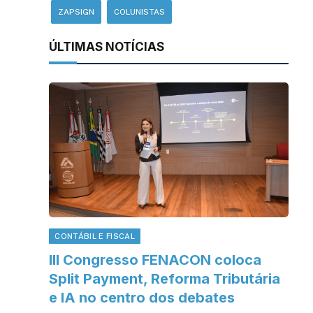
ZAPSIGN
COLUNISTAS
ÚLTIMAS NOTÍCIAS
CONTÁBIL E FISCAL
III Congresso FENACON coloca
Split Payment, Reforma Tributária
e IA no centro dos debates