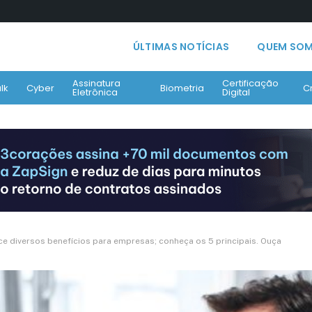
ÚLTIMAS NOTÍCIAS
QUEM SO
Assinatura
Certificação
lk
Cyber
Biometria
C
Eletrônica
Digital
ece diversos benefícios para empresas; conheça os 5 principais. Ouça