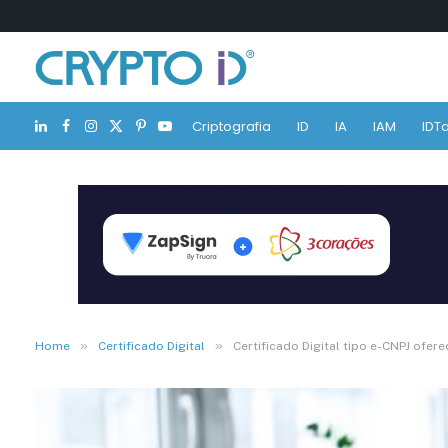
Criptografia
ID
IA
IAM
IDTa
LinkedIn
Facebook
Instagram
X
Pinterest
YouTube
(Twitter)
»
»
Home
Certificado Digital
Certificado Digital tipo e-CNPJ ofer