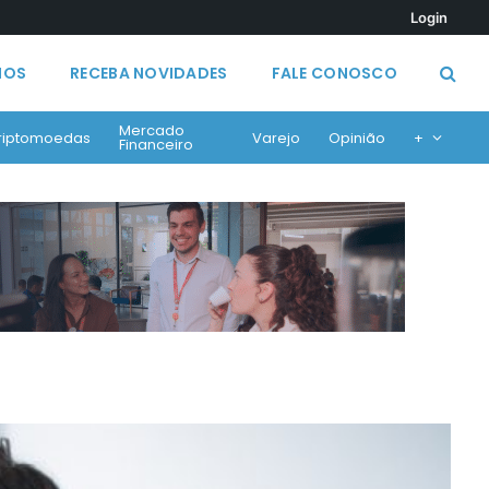
Login
MOS
RECEBA NOVIDADES
FALE CONOSCO
Mercado
riptomoedas
Varejo
Opinião
+
Financeiro