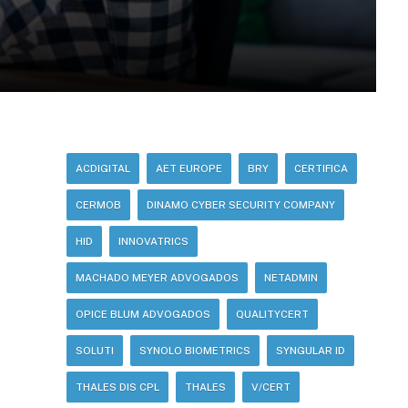
ACDIGITAL
AET EUROPE
BRY
CERTIFICA
CERMOB
DINAMO CYBER SECURITY COMPANY
HID
INNOVATRICS
MACHADO MEYER ADVOGADOS
NETADMIN
OPICE BLUM ADVOGADOS
QUALITYCERT
SOLUTI
SYNOLO BIOMETRICS
SYNGULAR ID
THALES DIS CPL
THALES
V/CERT