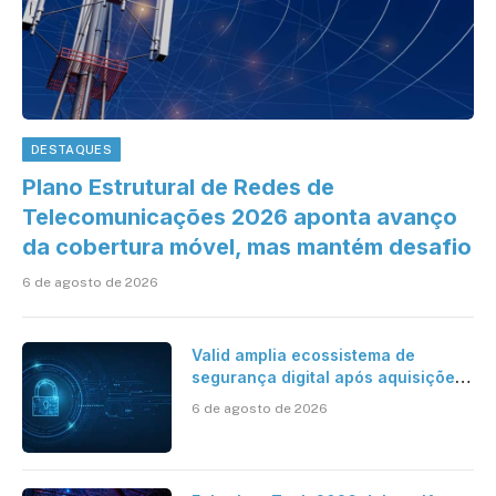
DESTAQUES
Plano Estrutural de Redes de
Telecomunicações 2026 aponta avanço
da cobertura móvel, mas mantém desafio
6 de agosto de 2026
Valid amplia ecossistema de
segurança digital após aquisições
da HST e Diazero
6 de agosto de 2026