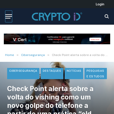
Login
»
»
Home
Cibersegurança
Check Point alerta sobre a volta do vishing como um novo golpe do telefone a partir de uma prática “old school”
CIBERSEGURANÇA
DESTAQUES
NOTÍCIAS
PESQUISAS
E ESTUDOS
Check Point alerta sobre a
volta do vishing como um
novo golpe do telefone a
partir de uma prática “old