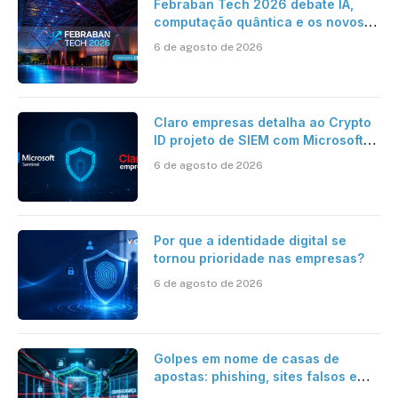
Febraban Tech 2026 debate IA,
computação quântica e os novos
desafios da tecnologia bancária
6 de agosto de 2026
Claro empresas detalha ao Crypto
ID projeto de SIEM com Microsoft
Sentinel, IA e resposta
6 de agosto de 2026
automatizada
Por que a identidade digital se
tornou prioridade nas empresas?
6 de agosto de 2026
Golpes em nome de casas de
apostas: phishing, sites falsos e
como se proteger