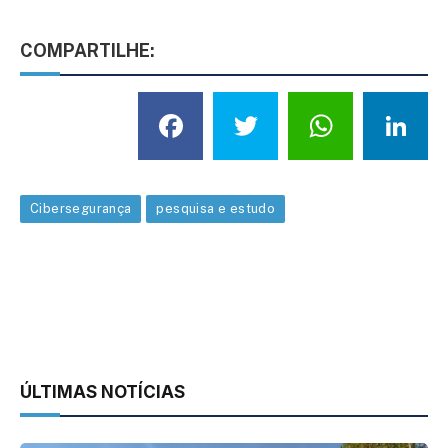
COMPARTILHE:
Facebook
Twitter
What
L
Cibersegurança
pesquisa e estudo
ÚLTIMAS NOTÍCIAS