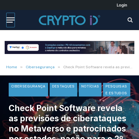
Login
»
»
Home
Cibersegurança
Check Point Software revela as previsões de ciberataques no Metaverso e patrocinados por estados-nação para o 2º semestre de 2022
CIBERSEGURANÇA
DESTAQUES
NOTÍCIAS
PESQUISAS
E ESTUDOS
Check Point Software revela
as previsões de ciberataques
no Metaverso e patrocinados
por estados-nação para o 2º