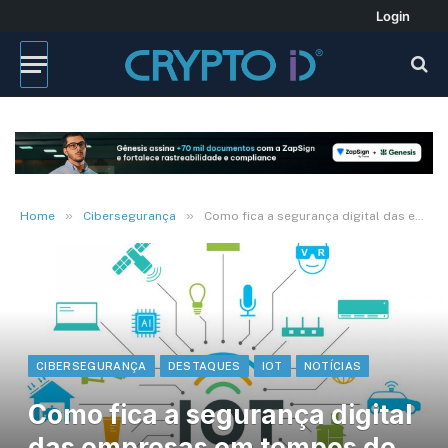
Login
»
»
Home
Cibersegurança
Como fica a segurança digital das empresas em tempos de Internet das Coisas?
CIBERSEGURANÇA
DESTAQUES
IOT
NOTÍCIAS
Como fica a segurança digital
das empresas em tempos de