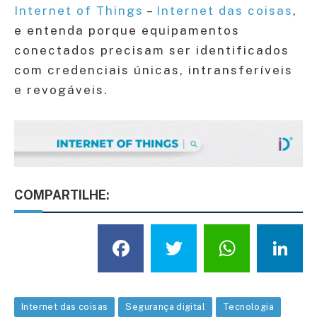
Internet of Things
–
Internet das coisas
,
e entenda porque equipamentos
conectados precisam ser identificados
com credenciais únicas, intransferíveis
e revogáveis.
COMPARTILHE:
Facebook
Twitter
What
L
Internet das coisas
Segurança digital
Tecnologia