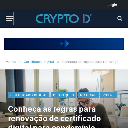
Login
»
»
Home
Certificado Digital
Conheça as regras para renovação de certificado digital para condomínio durante pandemia. Ouça
CERTIFICADO DIGITAL
DESTAQUES
NOTÍCIAS
V/CERT
Conheça as regras para
renovação de certificado
digital para condomínio