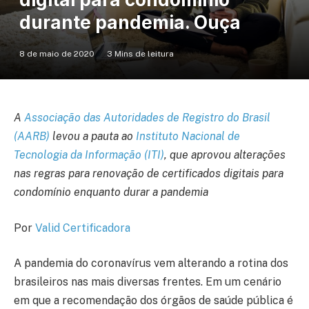
durante pandemia. Ouça
8 de maio de 2020
3 Mins de leitura
A
Associação das Autoridades de Registro do Brasil
(AARB)
levou a pauta ao
Instituto Nacional de
Tecnologia da Informação (ITI)
, que aprovou alterações
nas regras para renovação de certificados digitais para
condomínio enquanto durar a pandemia
Por
Valid Certificadora
A pandemia do coronavírus vem alterando a rotina dos
brasileiros nas mais diversas frentes. Em um cenário
em que a recomendação dos órgãos de saúde pública é