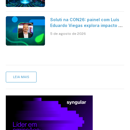
Soluti na CON26: painel com Luís
Eduardo Viegas explora impacto de
dados e IA na eficiência da
5 de agosto de 2026
Contabilidade
LEIA MAIS