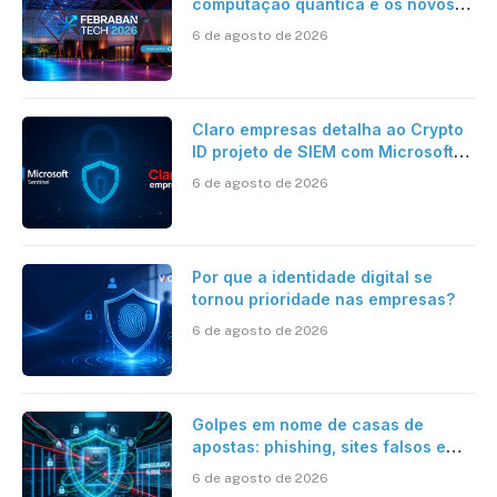
computação quântica e os novos
desafios da tecnologia bancária
6 de agosto de 2026
Claro empresas detalha ao Crypto
ID projeto de SIEM com Microsoft
Sentinel, IA e resposta
6 de agosto de 2026
automatizada
Por que a identidade digital se
tornou prioridade nas empresas?
6 de agosto de 2026
Golpes em nome de casas de
apostas: phishing, sites falsos e
como se proteger
6 de agosto de 2026