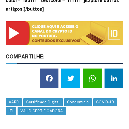
color=”1abfff” textcolor=”ffffff”]Explore outros
artigos![/button]
] i
COMPARTILHE:
Facebook
Twitter
What
L
AARB
Certificado Digital
Condomínio
COVID-19
ITI
VALID CERTIFICADORA