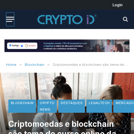
Login
»
»
Home
Blockchain
Criptomoedas e blockchain são tema de curso online da OAB
BLOCKCHAIN
CRYPTO
DESTAQUES
LEGALTECH
MERCADO
NEWS
Criptomoedas e blockchain
são tema de curso online da