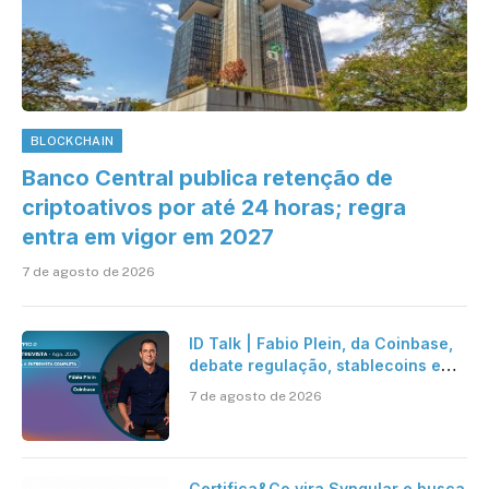
BLOCKCHAIN
Banco Central publica retenção de
criptoativos por até 24 horas; regra
entra em vigor em 2027
7 de agosto de 2026
ID Talk | Fabio Plein, da Coinbase,
debate regulação, stablecoins e
risco onchain
7 de agosto de 2026
Certifica&Co vira Syngular e busca