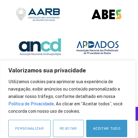
Valorizamos sua privacidade
Utilizamos cookies para aprimorar sua experiência de
navegação, exibir anúncios ou conteúdo personalizado e
analisar nosso tráfego, conforme detalhado em nossa
Política de Privacidade
. Ao clicar em “Aceitar todos”, você
concorda com nosso uso de cookies.
Produzido por: Insania
© 2014
CryptoID
. Todos os direitos reservados.
PERSONALIZAR
REJEITAR
ACEITAR TUDO
LinkedIn
Facebook
Instagram
X
Pinteres
YouT