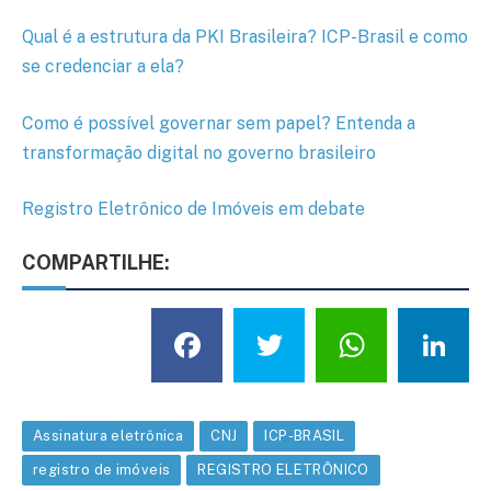
Qual é a estrutura da PKI Brasileira? ICP-Brasil e como
se credenciar a ela?
Como é possível governar sem papel? Entenda a
transformação digital no governo brasileiro
Registro Eletrônico de Imóveis em debate
COMPARTILHE:
Facebook
Twitter
What
L
Assinatura eletrônica
CNJ
ICP-BRASIL
registro de imóveis
REGISTRO ELETRÔNICO