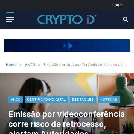
Login
»
»
Home
ANCD
Emissão por videoconferência corre risco de retrocesso, alertam Autoridades Certificadoras
ANCD
CERTIFICADO DIGITAL
DESTAQUES
NOTÍCIAS
Emissão por videoconferência
corre risco de retrocesso,
alertam Autoridades