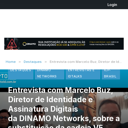
Login
»
»
Home
Destaques
Entrevista com Marcelo Buz, Diretor de Identidade e Assinatura Digitais da DINAMO Networks, sobre a substituição da cadeia V5 pela V13 da ICP-Brasil
DESTAQUES
DINAMO
ENTREVISTAS E
ICP-
NETWORKS
IDTALKS
BRASIL
Entrevista com Marcelo Buz,
Diretor de Identidade e
Assinatura Digitais
da DINAMO Networks, sobre a
substituição da cadeia V5