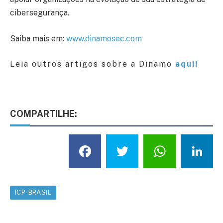
cibersegurança.
Saiba mais em:
www.dinamosec.com
Leia outros artigos sobre a Dinamo
aqui!
COMPARTILHE:
Facebook
Twitter
What
L
ICP-BRASIL