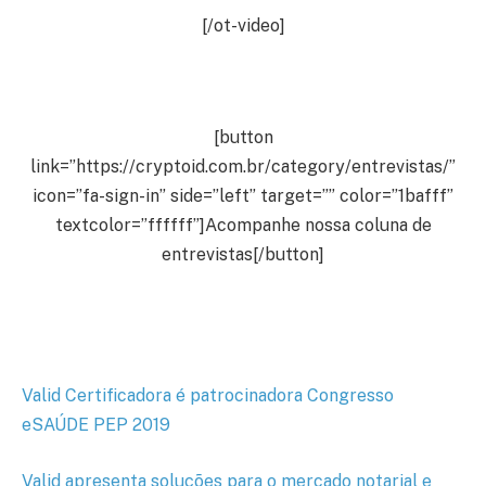
[/ot-video]
[button
link=”https://cryptoid.com.br/category/entrevistas/”
icon=”fa-sign-in” side=”left” target=”” color=”1bafff”
textcolor=”ffffff”]Acompanhe nossa coluna de
entrevistas[/button]
Valid Certificadora é patrocinadora Congresso
eSAÚDE PEP 2019
Valid apresenta soluções para o mercado notarial e