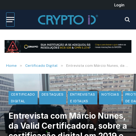
Login
»
»
Home
Certificado Digital
Entrevista com Márcio Nunes, da Valid Certificadora, sobre a certificação digital em 2019 e 2020 – Ouça
CERTIFICADO
DESTAQUES
ENTREVISTAS
NOTÍCIAS
PROT
DIGITAL
E IDTALKS
DE D
Entrevista com Márcio Nunes,
da Valid Certificadora, sobre a
certificação digital em 2019 e