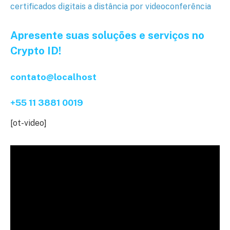
certificados digitais a distância por videoconferência
Apresente suas soluções e serviços no
Crypto ID!
d
igital
digital
contato@localhost
+55 11 3881 0019
[ot-video]