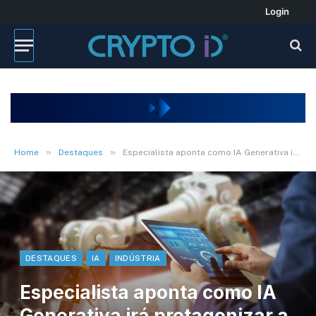
Login
»
»
Home
Destaques
Especialista aponta como IA Generativa irá protagonizar a 5ª Revolução Industrial
DESTAQUES
IA
INDÚSTRIA
Especialista aponta como IA
Generativa irá protagonizar a