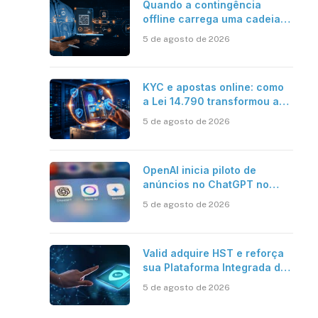
Quando a contingência
offline carrega uma cadeia
de confiança
5 de agosto de 2026
KYC e apostas online: como
a Lei 14.790 transformou a
verificação de identidade no
5 de agosto de 2026
mercado brasileiro
OpenAI inicia piloto de
anúncios no ChatGPT no
Brasil
5 de agosto de 2026
Valid adquire HST e reforça
sua Plataforma Integrada de
Segurança Digital
5 de agosto de 2026