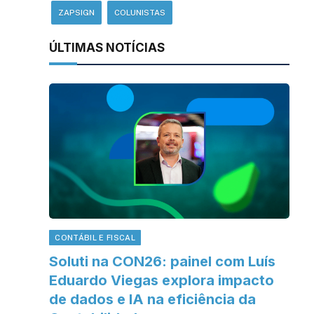
ZAPSIGN
COLUNISTAS
ÚLTIMAS NOTÍCIAS
CONTÁBIL E FISCAL
Soluti na CON26: painel com Luís
Eduardo Viegas explora impacto
de dados e IA na eficiência da