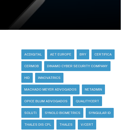
ACDIGITAL
AET EUROPE
BRY
CERTIFICA
CERMOB
DINAMO CYBER SECURITY COMPANY
HID
INNOVATRICS
MACHADO MEYER ADVOGADOS
NETADMIN
OPICE BLUM ADVOGADOS
QUALITYCERT
SOLUTI
SYNOLO BIOMETRICS
SYNGULAR ID
THALES DIS CPL
THALES
V/CERT