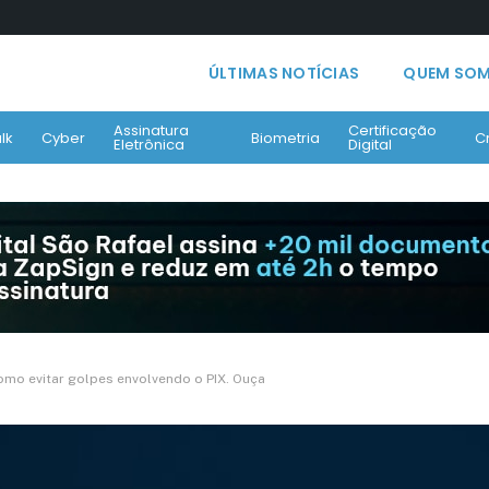
ÚLTIMAS NOTÍCIAS
QUEM SO
Assinatura
Certificação
lk
Cyber
Biometria
C
Eletrônica
Digital
omo evitar golpes envolvendo o PIX. Ouça