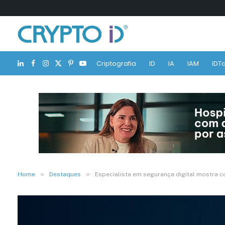
Criptografia
ID
IA
IAM
IDTa
LinkedIn
Facebook
Instagram
X
Pinterest
YouTube
(Twitter)
»
»
Home
Destaques
Especialista em segurança digital mostra c