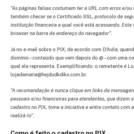
“As páginas falsas costumam ter a URL com erros e/ou s
também checar se o Certificado SSL, protocolo de segu
instituição financeira a qual você está acessando. Esta
browser na barra de endereço do navegador”
.
Já no e-mail sobre o PIX, de acordo com D’Avila, quan
domínio – conteúdo que vem depois do @ – com uma com
qual ele representa. Exemplificando: o remetente é Lo
lojadamaria@hejdudkdiks.com.br.
“A recomendação é nunca clique em links de mensagens
pessoais e/ou financeiras para atendentes, que dizem se
cadastro no PIX, tome a iniciativa e entre contato com a
realizá-lo”
.
Como é feito o cadastro no PIX