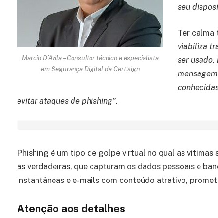
seu disposi
Ter calma 
viabiliza t
Marcio D’Avila – Consultor técnico e especialista
ser usado, 
em Segurança Digital da Certisign
mensagem, 
conhecidas
evitar ataques de phishing”
.
Phishing é um tipo de golpe virtual no qual as vítimas 
às verdadeiras, que capturam os dados pessoais e ba
instantâneas e e-mails com conteúdo atrativo, promet
Atenção aos detalhes