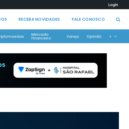
Login
MOS
RECEBA NOVIDADES
FALE CONOSCO
Mercado
riptomoedas
Varejo
Opinião
+
Financeiro