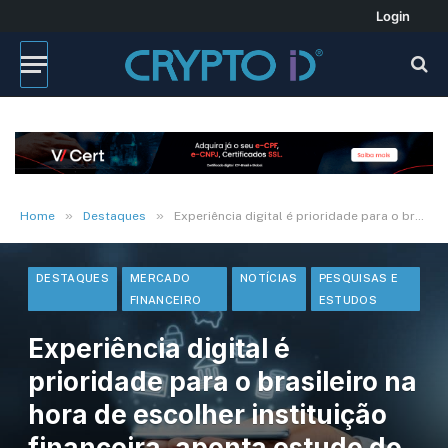
Login
»
»
Home
Destaques
Experiência digital é prioridade para o brasileiro na hora de escolher instituição financeira, aponta estudo do Google
DESTAQUES
MERCADO
NOTÍCIAS
PESQUISAS E
FINANCEIRO
ESTUDOS
Experiência digital é
prioridade para o brasileiro na
hora de escolher instituição
financeira, aponta estudo do