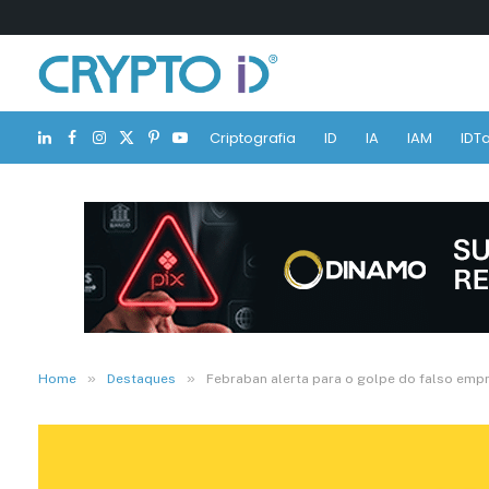
Criptografia
ID
IA
IAM
IDTa
LinkedIn
Facebook
Instagram
X
Pinterest
YouTube
(Twitter)
»
»
Home
Destaques
Febraban alerta para o golpe do falso emp