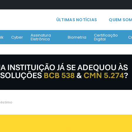
ÚLTIMAS NOTÍCIAS
QUEM SO
Assinatura
Certificação
lk
Cyber
Biometria
C
Eletrônica
Digital
réstimo