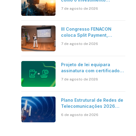
bilionário em pesquisa
7 de agosto de 2026
científica revela a
verdadeira era da
inteligência artificial
III Congresso FENACON
coloca Split Payment,
Reforma Tributária e IA no
7 de agosto de 2026
centro dos debates
Projeto de lei equipara
assinatura com certificado
digital ICP-Brasil ao
7 de agosto de 2026
reconhecimento de firma em
cartório
Plano Estrutural de Redes de
Telecomunicações 2026
aponta avanço da cobertura
6 de agosto de 2026
móvel, mas mantém desafio