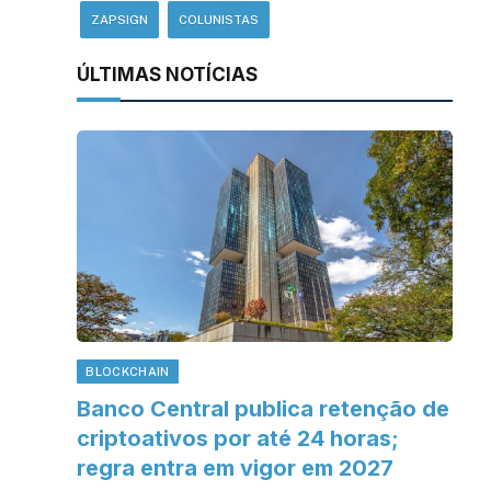
ZAPSIGN
COLUNISTAS
ÚLTIMAS NOTÍCIAS
BLOCKCHAIN
Banco Central publica retenção de
criptoativos por até 24 horas;
regra entra em vigor em 2027