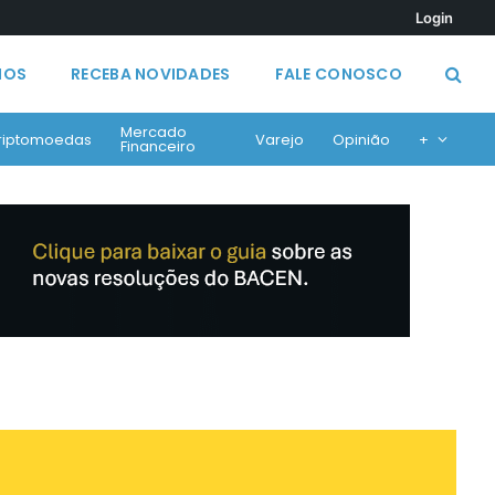
Login
MOS
RECEBA NOVIDADES
FALE CONOSCO
Mercado
riptomoedas
Varejo
Opinião
+
Financeiro