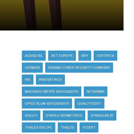
ACDIGITAL
AET EUROPE
BRY
CERTIFICA
CERMOB
DINAMO CYBER SECURITY COMPANY
HID
INNOVATRICS
MACHADO MEYER ADVOGADOS
NETADMIN
OPICE BLUM ADVOGADOS
QUALITYCERT
SOLUTI
SYNOLO BIOMETRICS
SYNGULAR ID
THALES DIS CPL
THALES
V/CERT