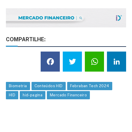
COMPARTILHE:
Facebook
Twitter
What
L
Biometria
Conteúdos HID
Febraban Tech 2024
HID
hid-pagina
Mercado Financeiro