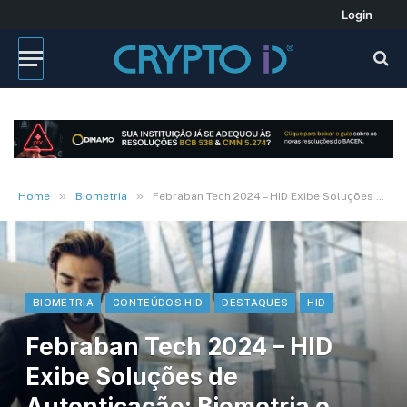
Login
»
»
Home
Biometria
Febraban Tech 2024 – HID Exibe Soluções de Autenticação: Biometria e Reconhecimento Facial
BIOMETRIA
CONTEÚDOS HID
DESTAQUES
HID
Febraban Tech 2024 – HID
Exibe Soluções de
Autenticação: Biometria e